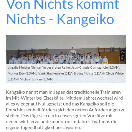
Von Nichts kommt
Re
Pr
Nichts - Kangeiko
de
S.K
in
Be
mi
Te
A
Wo
de
9.
vlnr. die Meister "Sensei" in der ersten Reihe: Jean-Claude Carmagnole (5.DAN),
un
Markus Boy (3.DAN), Frank Stuckemeier (5.DAN), Jörg Fichna (3.DAN), Clyde White
10.
(3.DAN), Michael Surkau (3.DAN)
Ma
wa
Kangeiko nennt man in Japan das traditionelle Trainieren
da
im Mit-Winter bei Eiseskälte. Mit dem Jahreswechsel wird
Do
alles wieder auf Null gesetzt und das Kangeiko soll die
Ho
Entschlossenheit fördern sich den neuen Anforderungen zu
Be
stellen. Das fügt sich ein in unsere guten Vorsätze mit
Ga
denen wir hierzulande monoton im Jahresrhythmus die
de
eigene Tugendhaftigkeit beschwören.
mit