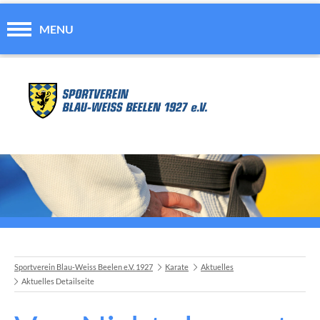
MENU
Sportverein Blau-Weiss Beelen e.V. 1927
Karate
Aktuelles
Aktuelles Detailseite
A