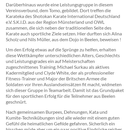
in
Darüberhinaus wurde eine Leistungsgruppe in diesem
Be
Vereinsverbund, dem Tomo, gebildet. Dort treffen die
Karateka des Shotokan Karate International Deutschland
A
e.V. S.K.I.D. aus der Region Münsterland und OWL
Wo
zusammen, die sich neben der traditionellen Seite des
de
Karate auch sportliche Ziele setzen. Hier durften sich Alina
09.
Scholz und Nils Müller, aus dem Dojo in Beelen, beweisen !
un
10.
Um den Erfolg etwas auf die Sprünge zu helfen, erhalten
Ma
diese Wettkämpfer unterschiedlichen Alters, Geschlechts
20
und Leistungsgrades ein auf Meisterschaften
fin
zugeschnittenes Training. Michael Surkau als aktives
wi
Kadermitglied und Clyde White, der als professioneller
ein
Fitness-Trainer und Major der Britschen Armee die
Pr
Soldaten vor Ihren Auslandseinsätzen fit macht, widmeten
in
sich dieser Gruppe in Teamarbeit. Damit ist das Grundpaket
Be
für den sportlichen Erfolg für die Teilnehmer aus Beelen
sta
geschnürt.
We
In
Nach gemeinsamen Burpees, Dehnungen, Kata und
in
Kumite-Technikübungen sind alle wieder mit einem guten
de
Gefühl die heimatlichen Gefilde gefahren. Sicherlich ein
Au
bisschen müde aber um ein paar positive Eindrücke reicher.