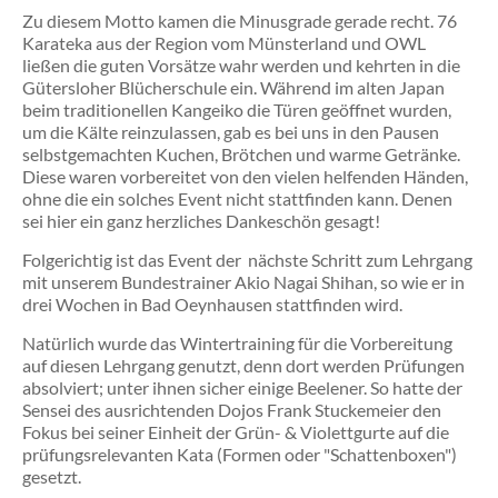
sc
Zu diesem Motto kamen die Minusgrade gerade recht. 76
fas
Karateka aus der Region vom Münsterland und OWL
tra
ließen die guten Vorsätze wahr werden und kehrten in die
Prü
Gütersloher Blücherschule ein. Während im alten Japan
Da
beim traditionellen Kangeiko die Türen geöffnet wurden,
zei
um die Kälte reinzulassen, gab es bei uns in den Pausen
sic
selbstgemachten Kuchen, Brötchen und warme Getränke.
au
Diese waren vorbereitet von den vielen helfenden Händen,
an
ohne die ein solches Event nicht stattfinden kann. Denen
de
sei hier ein ganz herzliches Dankeschön gesagt!
Te
Folgerichtig ist das Event der nächste Schritt zum Lehrgang
vo
mit unserem Bundestrainer Akio Nagai Shihan, so wie er in
15
drei Wochen in Bad Oeynhausen stattfinden wird.
akt
Kar
Natürlich wurde das Wintertraining für die Vorbereitung
Ein
auf diesen Lehrgang genutzt, denn dort werden Prüfungen
ne
absolviert; unter ihnen sicher einige Beelener. So hatte der
Re
Sensei des ausrichtenden Dojos Frank Stuckemeier den
wei
Fokus bei seiner Einheit der Grün- & Violettgurte auf die
...
prüfungsrelevanten Kata (Formen oder "Schattenboxen")
gesetzt.
Pr