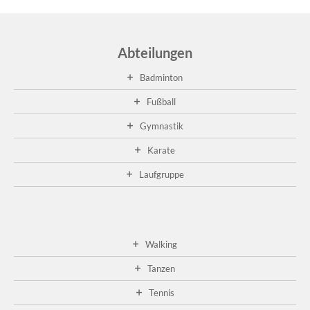
Ge
20
A
Abteilungen
01
fa
Badminton
die
die
Fußball
Ge
im
Gymnastik
Cl
sta
Karate
...
Laufgruppe
wei
...
Walking
Tanzen
Tennis