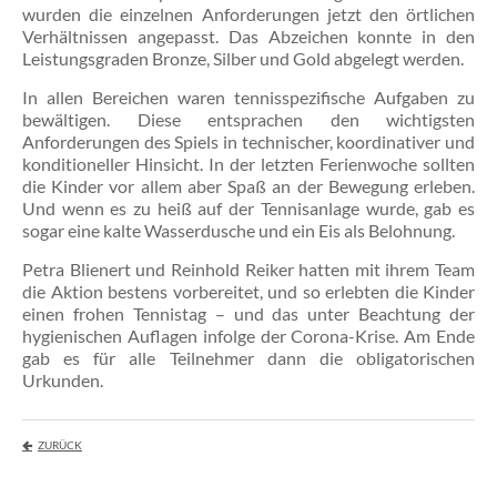
wurden die einzelnen Anforderungen jetzt den örtlichen
ei
Verhältnissen angepasst. Das Abzeichen konnte in den
Re
Leistungsgraden Bronze, Silber und Gold abgelegt werden.
pas
wei
In allen Bereichen waren tennisspezifische Aufgaben zu
...
bewältigen. Diese entsprachen den wichtigsten
Anforderungen des Spiels in technischer, koordinativer und
konditioneller Hinsicht. In der letzten Ferienwoche sollten
Ge
20
die Kinder vor allem aber Spaß an der Bewegung erleben.
Und wenn es zu heiß auf der Tennisanlage wurde, gab es
A
sogar eine kalte Wasserdusche und ein Eis als Belohnung.
21
fa
Petra Blienert und Reinhold Reiker hatten mit ihrem Team
die
die Aktion bestens vorbereitet, und so erlebten die Kinder
die
einen frohen Tennistag – und das unter Beachtung der
Ge
hygienischen Auflagen infolge der Corona-Krise. Am Ende
im
gab es für alle Teilnehmer dann die obligatorischen
Cl
Urkunden.
sta
...
wei
ZURÜCK
...