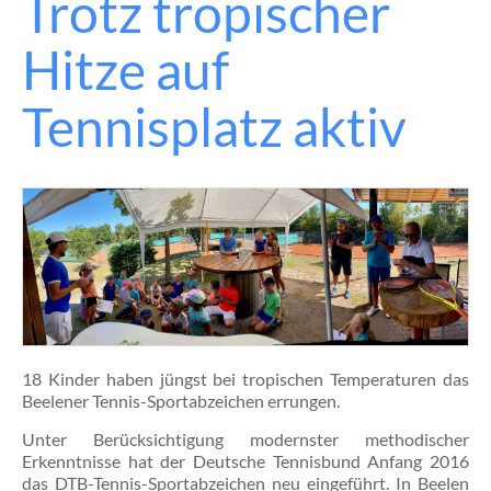
Trotz tropischer
El
Bu
Hitze auf
Ei
au
Vo
Tennisplatz aktiv
ve
Di
Sp
Chr
Gr
Rh
(Li
un
Mi
Sp
(Ab
We
18 Kinder haben jüngst bei tropischen Temperaturen das
lie
Beelener Tennis-Sportabzeichen errungen.
die
let
Unter Berücksichtigung modernster methodischer
Fre
Erkenntnisse hat der Deutsche Tennisbund Anfang 2016
Sai
das DTB-Tennis-Sportabzeichen neu eingeführt. In Beelen
no