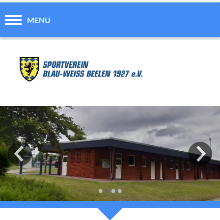
MENU
•
•
•
•