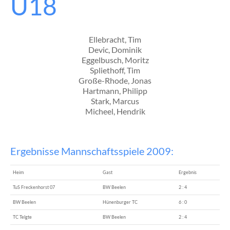
U18
El
Bu
Ei
au
Ellebracht, Tim
Vo
Devic, Dominik
ve
Eggelbusch, Moritz
Di
Spliethoff, Tim
Sp
Große-Rhode, Jonas
Chr
Hartmann, Philipp
Gr
Stark, Marcus
Rh
Micheel, Hendrik
(Li
un
Mi
Sp
Ergebnisse Mannschaftsspiele 2009:
(Ab
We
Heim
Gast
Ergebnis
lie
die
TuS Freckenhorst 07
BW Beelen
2 : 4
let
BW Beelen
Hünenburger TC
6 : 0
Fre
TC Telgte
BW Beelen
2 : 4
Sai
no