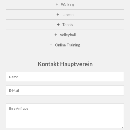
Ge
Walking
20
Tanzen
A
01
Tennis
fa
die
Volleyball
die
Ge
Online Training
im
Cl
sta
Kontakt Hauptverein
...
wei
...