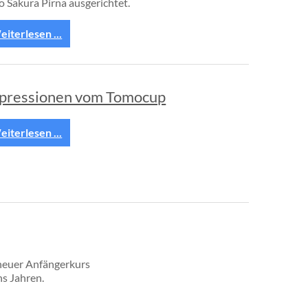
o Sakura Pirna ausgerichtet.
iterlesen ...
pressionen vom Tomocup
iterlesen ...
 neuer Anfängerkurs
s Jahren.