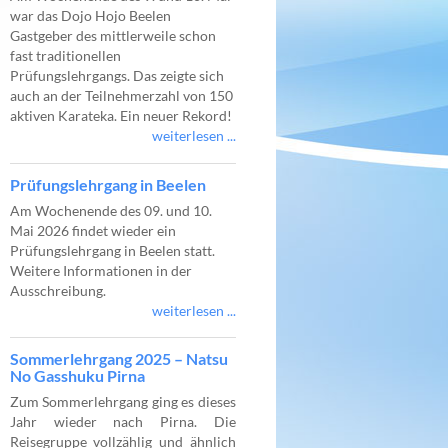
war das Dojo Hojo Beelen
Gastgeber des mittlerweile schon
fast traditionellen
Prüfungslehrgangs. Das zeigte sich
auch an der Teilnehmerzahl von 150
aktiven Karateka. Ein neuer Rekord!
weiterlesen ...
Prüfungslehrgang in Beelen
Am Wochenende des 09. und 10.
Mai 2026 findet wieder ein
Prüfungslehrgang in Beelen statt.
Weitere Informationen in der
Ausschreibung.
weiterlesen ...
Sommerlehrgang 2025 – Natsu
No Gasshuku Pirna
Zum Sommerlehrgang ging es dieses
Jahr wieder nach Pirna. Die
Reisegruppe vollzählig und ähnlich