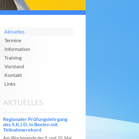
Aktuelles
Termine
Information
Training
Vorstand
Kontakt
Links
AKTUELLES
Regionaler Prüfungslehrgang
des S.K.I.D. in Beelen mit
Teilnahmerekord
Am Wochenende des 9. und 10. Mai