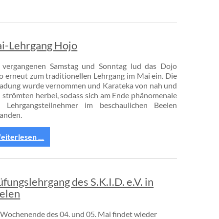
i-Lehrgang Hojo
vergangenen Samstag und Sonntag lud das Dojo
o erneut zum traditionellen Lehrgang im Mai ein. Die
ladung wurde vernommen und Karateka von nah und
n strömten herbei, sodass sich am Ende phänomenale
 Lehrgangsteilnehmer im beschaulichen Beelen
fanden.
iterlesen ...
üfungslehrgang des S.K.I.D. e.V. in
elen
Wochenende des 04. und 05. Mai findet wieder