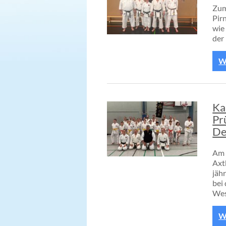
Zum
Pir
wie
der
We
Ka
Pr
De
Am 
Axtb
jäh
bei
Wes
We