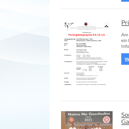
Pr
Am 
ein
Inf
We
So
Ga