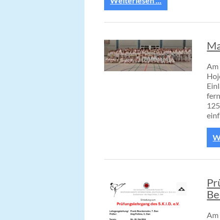
Weiterlesen ...
Ma
Am 
Hoj
Ein
fer
125
ein
We
Pr
Be
Am 