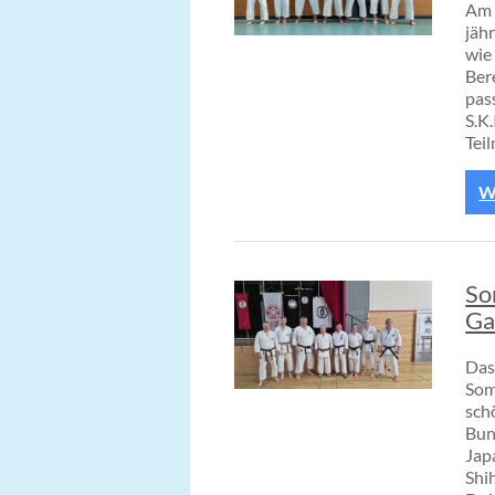
Am 
jäh
wie
Ber
pas
S.K
Tei
We
So
Ga
Das
Som
sch
Bun
Jap
Shi