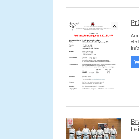
Pr
Am 
ein
Inf
We
Br
Le