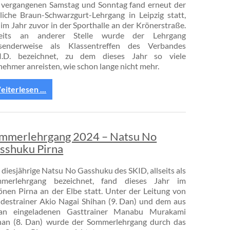
vergangenen Samstag und Sonntag fand erneut der
rliche Braun-Schwarzgurt-Lehrgang in Leipzig statt,
 im Jahr zuvor in der Sporthalle an der Krönerstraße.
eits an anderer Stelle wurde der Lehrgang
senderweise als Klassentreffen des Verbandes
.I.D. bezeichnet, zu dem dieses Jahr so viele
lnehmer anreisten, wie schon lange nicht mehr.
iterlesen ...
mmerlehrgang 2024 – Natsu No
sshuku Pirna
 diesjährige Natsu No Gasshuku des SKID, allseits als
merlehrgang bezeichnet, fand dieses Jahr im
önen Pirna an der Elbe statt. Unter der Leitung von
destrainer Akio Nagai Shihan (9. Dan) und dem aus
an eingeladenen Gasttrainer Manabu Murakami
han (8. Dan) wurde der Sommerlehrgang durch das