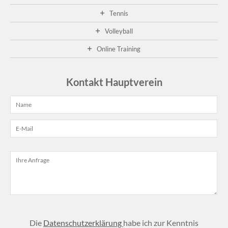
Ge
Tennis
20
A
Volleyball
01
fa
Online Training
die
die
Ge
Kontakt Hauptverein
im
Cl
sta
...
wei
...
Die
Datenschutzerklärung
habe ich zur Kenntnis