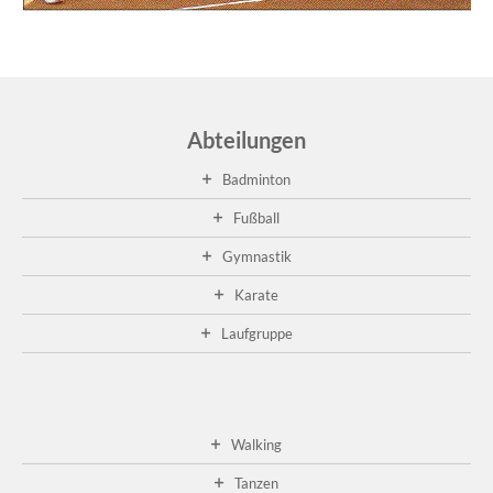
ei
Re
pas
wei
...
Abteilungen
Ge
Badminton
20
A
Fußball
21
fa
Gymnastik
die
Karate
die
Ge
Laufgruppe
im
Cl
sta
...
wei
Walking
...
Tanzen