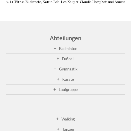
ei
Re
pas
wei
...
Abteilungen
Ge
20
Badminton
A
Fußball
21
fa
Gymnastik
die
Karate
die
Ge
Laufgruppe
im
Cl
sta
...
wei
Walking
...
Tanzen