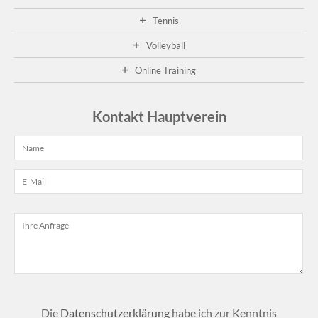
Ge
20
Tennis
A
Volleyball
01
fa
Online Training
die
die
Ge
Kontakt Hauptverein
im
Cl
sta
...
wei
...
Die
Datenschutzerklärung
habe ich zur Kenntnis