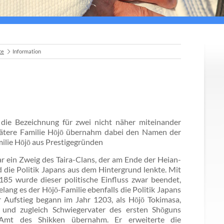
te
Information
die Bezeichnung für zwei nicht näher miteinander
pätere Familie Hōjō übernahm dabei den Namen der
lie Hōjō aus Prestigegründen
r ein Zweig des Taira-Clans, der am Ende der Heian-
 die Politik Japans aus dem Hintergrund lenkte. Mit
5 wurde dieser politische Einfluss zwar beendet,
elang es der Hōjō-Familie ebenfalls die Politik Japans
r Aufstieg begann im Jahr 1203, als Hōjō Tokimasa,
nd zugleich Schwiegervater des ersten Shōguns
mt des Shikken übernahm. Er erweiterte die