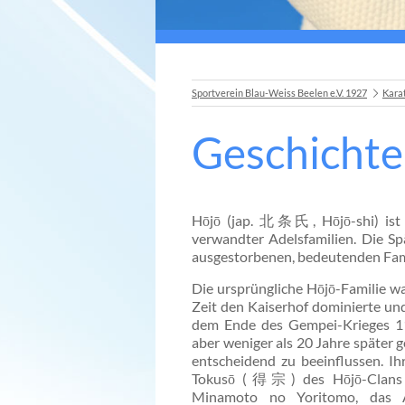
Sportverein Blau-Weiss Beelen e.V. 1927
Kara
Geschichte
Hōjō (jap. 北条氏, Hōjō-shi) ist 
verwandter Adelsfamilien. Die S
ausgestorbenen, bedeutenden Fami
Die ursprüngliche Hōjō-Familie wa
Zeit den Kaiserhof dominierte und
dem Ende des Gempei-Krieges 118
aber weniger als 20 Jahre später g
entscheidend zu beeinflussen. Ih
Tokusō (得宗) des Hōjō-Clans u
Minamoto no Yoritomo, das A