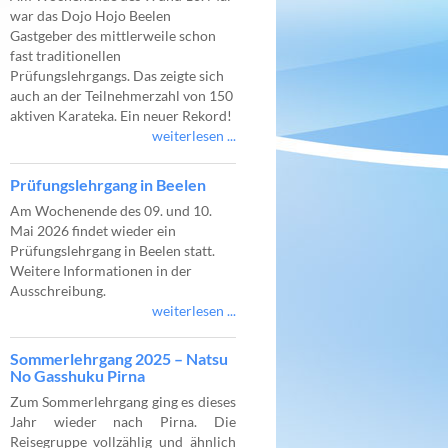
war das Dojo Hojo Beelen
Gastgeber des mittlerweile schon
fast traditionellen
Prüfungslehrgangs. Das zeigte sich
auch an der Teilnehmerzahl von 150
aktiven Karateka. Ein neuer Rekord!
weiterlesen ...
Prüfungslehrgang in Beelen
Am Wochenende des 09. und 10.
Mai 2026 findet wieder ein
Prüfungslehrgang in Beelen statt.
Weitere Informationen in der
Ausschreibung.
weiterlesen ...
Sommerlehrgang 2025 – Natsu
No Gasshuku Pirna
Zum Sommerlehrgang ging es dieses
Jahr wieder nach Pirna. Die
Reisegruppe vollzählig und ähnlich