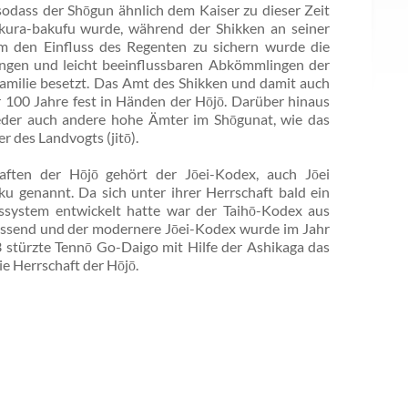
odass der Shōgun ähnlich dem Kaiser zu dieser Zeit
ura-bakufu wurde, während der Shikken an seiner
m den Einfluss des Regenten zu sichern wurde die
ungen und leicht beeinflussbaren Abkömmlingen der
amilie besetzt. Das Amt des Shikken und damit auch
 100 Jahre fest in Händen der Hōjō. Darüber hinaus
ieder auch andere hohe Ämter im Shōgunat, wie das
 des Landvogts (jitō).
aften der Hōjō gehört der Jōei-Kodex, auch Jōei
u genannt. Da sich unter ihrer Herrschaft bald ein
ssystem entwickelt hatte war der Taihō-Kodex aus
assend und der modernere Jōei-Kodex wurde im Jahr
 stürzte Tennō Go-Daigo mit Hilfe der Ashikaga das
 Herrschaft der Hōjō.