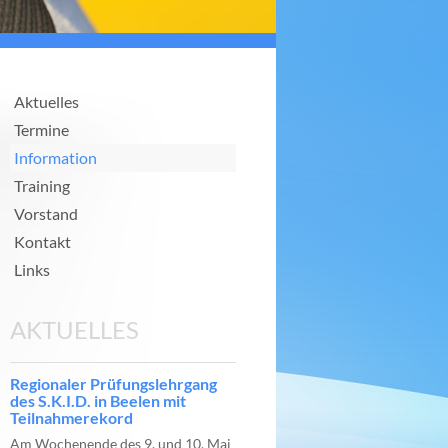
Aktuelles
Termine
Information
Training
Vorstand
Kontakt
Links
AKTUELLES
Regionaler Prüfungslehrgang
des S.K.I.D. in Beelen mit
Teilnahmerekord
Am Wochenende des 9. und 10. Mai