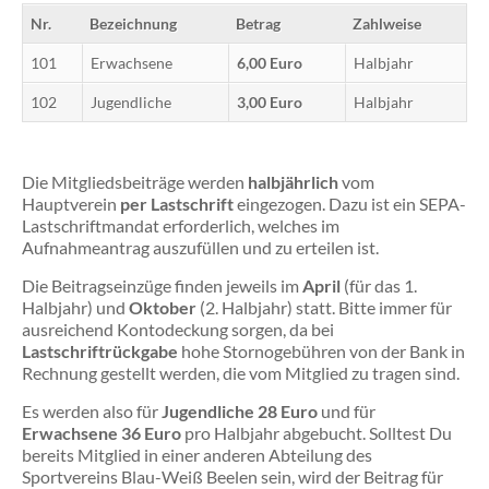
14
Nr.
Bezeichnung
Betrag
Zahlweise
Ok
20
101
Erwachsene
6,00 Euro
Halbjahr
A
102
Jugendliche
3,00 Euro
Halbjahr
14
ist
kei
Ba
Die Mitgliedsbeiträge werden
halbjährlich
vom
Tra
Hauptverein
per Lastschrift
eingezogen. Dazu ist ein SEPA-
wei
Lastschriftmandat erforderlich, welches im
...
Aufnahmeantrag auszufüllen und zu erteilen ist.
Die Beitragseinzüge finden jeweils im
April
(für das 1.
Bl
Halbjahr) und
Oktober
(2. Halbjahr) statt. Bitte immer für
20
ausreichend Kontodeckung sorgen, da bei
Bl
Lastschriftrückgabe
hohe Stornogebühren von der Bank in
20
Rechnung gestellt werden, die vom Mitglied zu tragen sind.
wei
...
Es werden also für
Jugendliche 28 Euro
und für
Erwachsene 36 Euro
pro Halbjahr abgebucht. Solltest Du
bereits Mitglied in einer anderen Abteilung des
Sportvereins Blau-Weiß Beelen sein, wird der Beitrag für