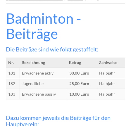
A
Badminton -
Ei
Beiträge
zu
Ja
29.
Die Beiträge sind wie folgt gestaffelt:
Ja
20
um
Nr.
Bezeichnung
Betrag
Zahlweise
19
Uh
181
Erwachsene aktiv
30,00 Euro
Halbjahr
im
182
Jugendliche
25,00 Euro
Halbjahr
'H
Heu
183
Erwachsene passiv
10,00 Euro
Halbjahr
wei
...
Ke
Dazu kommen jeweils die Beiträge für den
Ba
Hauptverein:
Tr
a