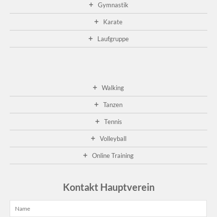
Gymnastik
Ge
20
Karate
A
01
Laufgruppe
fa
die
die
Ge
im
Walking
Cl
sta
Tanzen
...
Tennis
wei
...
Volleyball
Online Training
Kontakt Hauptverein