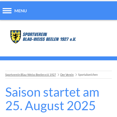
MENU
Sportverein Blau-Weiss Beelen e.V. 1927
Der Verein
Sportabzeichen
A
Saison startet am
Ins
25. August 2025
fü
Bl
We
Ap