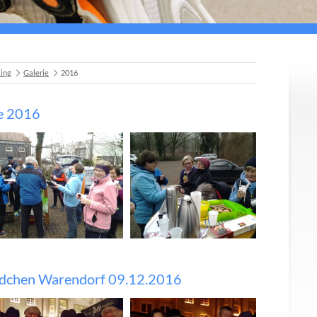
ing
Galerie
2016
ee 2016
ldchen Warendorf 09.12.2016