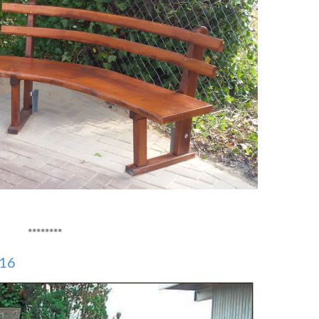
********
016