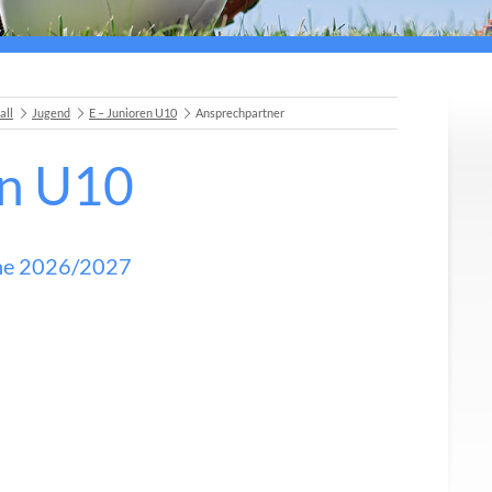
all
Jugend
E – Junioren U10
Ansprechpartner
en U10
che 2026/2027