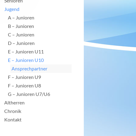
Senioren
Jugend
A – Junioren
B – Junioren
C – Junioren
D – Junioren
E – Junioren U11
E – Junioren U10
Ansprechpartner
F – Junioren U9
F – Junioren U8
G – Junioren U7/U6
Altherren
Chronik
Kontakt