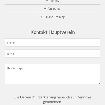
Tennis
Ge
20
Volleyball
A
Online Training
01
fa
die
Kontakt Hauptverein
die
Ge
im
Cl
sta
...
wei
...
Die
Datenschutzerklärung
habe ich zur Kenntnis
genommen.