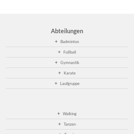
ei
Re
pas
wei
Abteilungen
...
Badminton
Ge
20
Fußball
A
Gymnastik
21
fa
Karate
die
die
Laufgruppe
Ge
im
Cl
sta
...
Walking
wei
...
Tanzen